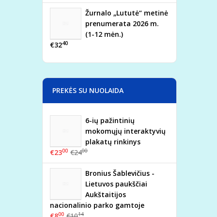
Žurnalo „Lututė“ metinė
prenumerata 2026 m.
(1-12 mėn.)
40
€32
PREKĖS SU NUOLAIDA
6-ių pažintinių
mokomųjų interaktyvių
plakatų rinkinys
00
00
€23
€24
Bronius Šablevičius -
Lietuvos paukščiai
Aukštaitijos
nacionalinio parko gamtoje
00
14
€8
€10