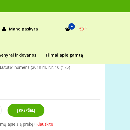
ututė“ numeris (2019 m. Nr. 10 (175)
. 10 (175)
0
00
Mano paskyra
€0
as:
33226
ekis:
Prekė sandėlyje
venyrai ir dovanos
Filmai apie gamtą
„Lututė“ numeris (2019 m. Nr. 10 (175)
simų apie šią prekę?
Klauskite