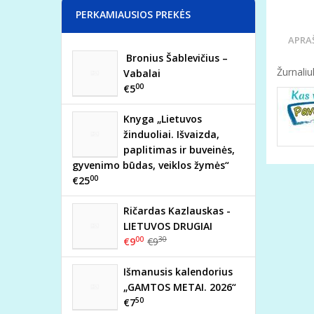
PERKAMIAUSIOS PREKĖS
APRA
Bronius Šablevičius –
Žurnaliu
Vabalai
00
€5
Knyga „Lietuvos
žinduoliai. Išvaizda,
paplitimas ir buveinės,
gyvenimo būdas, veiklos žymės“
00
€25
Ričardas Kazlauskas -
LIETUVOS DRUGIAI
00
30
€9
€9
Išmanusis kalendorius
„GAMTOS METAI. 2026“
50
€7