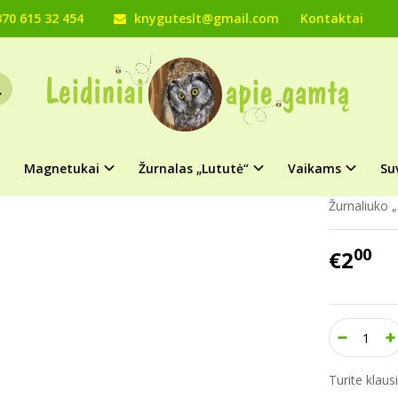
70 615 32 454
knyguteslt@gmail.com
Kontaktai
Žurnalas „Lututė“
Pardavimas
2019 metų numeriai
Žurnaliuko „L
LIUKO „LUTUTĖ“ NUMERIS (2019 M. NR
Prekės kod
Turimas ki
Magnetukai
Žurnalas „Lututė“
Vaikams
Su
Žurnaliuko 
00
€2
Turite klau