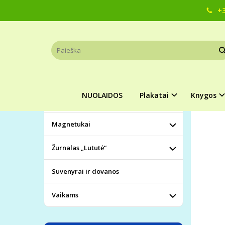
+3
Pagrindinis
KATEGORIJOS
ŽURNA
NUOLAIDOS
Plakatai
NUOLAIDOS
Plakatai
Knygos
Knygos
Magnetukai
Žurnalas „Lututė“
Suvenyrai ir dovanos
Vaikams