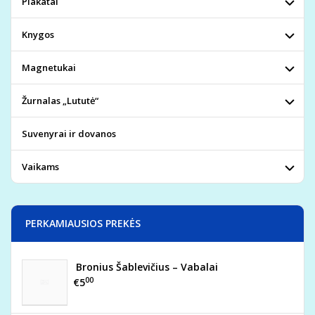
Plakatai
Knygos
Magnetukai
Žurnalas „Lututė“
Suvenyrai ir dovanos
Vaikams
PERKAMIAUSIOS PREKĖS
Bronius Šablevičius – Vabalai
00
€5