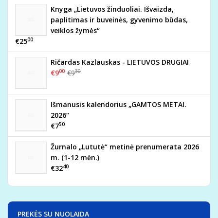
Knyga „Lietuvos žinduoliai. Išvaizda,
paplitimas ir buveinės, gyvenimo būdas,
veiklos žymės“
00
€25
Ričardas Kazlauskas - LIETUVOS DRUGIAI
00
30
€9
€9
Išmanusis kalendorius „GAMTOS METAI.
2026“
50
€7
Žurnalo „Lututė“ metinė prenumerata 2026
m. (1-12 mėn.)
40
€32
PREKĖS SU NUOLAIDA