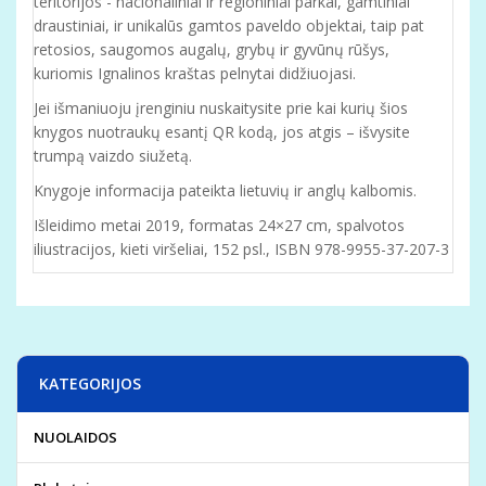
teritorijos - nacionaliniai ir regioniniai parkai, gamtiniai
draustiniai, ir unikalūs gamtos paveldo objektai, taip pat
retosios, saugomos augalų, grybų ir gyvūnų rūšys,
kuriomis Ignalinos kraštas pelnytai didžiuojasi
.
Jei išmaniuoju įrenginiu nuskaitysite prie kai kurių šios
knygos nuotraukų esantį QR kodą, jos atgis – išvysite
trumpą vaizdo siužetą.
Knygoje informacija pateikta lietuvių ir anglų kalbomis.
Išleidimo metai 2019, formatas 24×27 cm, spalvotos
iliustracijos, kieti viršeliai, 152 psl., ISBN 978-9955-37-207-3
KATEGORIJOS
NUOLAIDOS