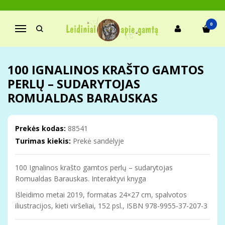
Pagrindinis
Knygos
Krašto pažinimui
Gamtos fotografija (albumai)
0
Navigacija
100 Ignalinos krašto gamtos perlų – sudarytojas Romualdas
Barauskas
100 IGNALINOS KRAŠTO GAMTOS
PERLŲ – SUDARYTOJAS
ROMUALDAS BARAUSKAS
Prekės kodas:
88541
Turimas kiekis:
Prekė sandėlyje
100 Ignalinos krašto gamtos perlų – sudarytojas
Romualdas Barauskas. Interaktyvi knyga
Išleidimo metai 2019, formatas 24×27 cm, spalvotos
iliustracijos, kieti viršeliai, 152 psl., ISBN 978-9955-37-207-3