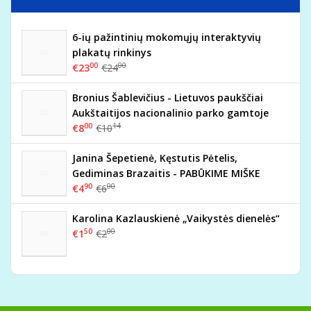
6-ių pažintinių mokomųjų interaktyvių
plakatų rinkinys
00
00
€23
€24
Bronius Šablevičius - Lietuvos paukščiai
Aukštaitijos nacionalinio parko gamtoje
00
14
€8
€10
Janina Šepetienė, Kęstutis Pėtelis,
Gediminas Brazaitis - PABŪKIME MIŠKE
90
00
€4
€6
Karolina Kazlauskienė „Vaikystės dienelės“
50
00
€1
€2