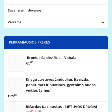
Suvenyrai ir dovanos
Vaikams
PERKAMIAUSIOS PREKĖS
Bronius Šablevičius – Vabalai
00
€5
Knyga „Lietuvos žinduoliai. Išvaizda,
paplitimas ir buveinės, gyvenimo būdas,
veiklos žymės“
00
€25
Ričardas Kazlauskas - LIETUVOS DRUGIAI
00
30