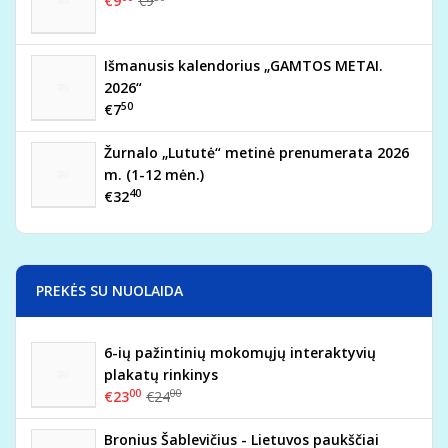
€9
€9
Išmanusis kalendorius „GAMTOS METAI.
2026“
50
€7
Žurnalo „Lututė“ metinė prenumerata 2026
m. (1-12 mėn.)
40
€32
PREKĖS SU NUOLAIDA
6-ių pažintinių mokomųjų interaktyvių
plakatų rinkinys
00
00
€23
€24
Bronius Šablevičius - Lietuvos paukščiai