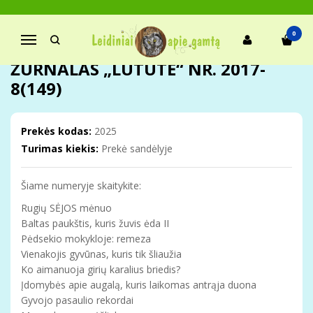
Pagrindinis
Žurnalas „Lututė“
Pardavimas
2017 metų numeriai
Žurnalas „LUTUTĖ“ Nr. 2017-8(149)
0
Navigacija
ŽURNALAS „LUTUTĖ“ NR. 2017-
8(149)
Prekės kodas:
2025
Turimas kiekis:
Prekė sandėlyje
Šiame numeryje skaitykite:
Rugių SĖJOS mėnuo
Baltas paukštis, kuris žuvis ėda II
Pėdsekio mokykloje: remeza
Vienakojis gyvūnas, kuris tik šliaužia
Ko aimanuoja girių karalius briedis?
Įdomybės apie augalą, kuris laikomas antrąja duona
Gyvojo pasaulio rekordai