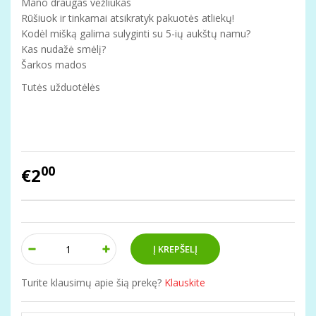
Mano draugas vėžliukas
Rūšiuok ir tinkamai atsikratyk pakuotės atliekų!
Kodėl mišką galima sulyginti su 5-ių aukštų namu?
Kas nudažė smėlį?
Šarkos mados
Tutės užduotėlės
00
€2
Turite klausimų apie šią prekę?
Klauskite