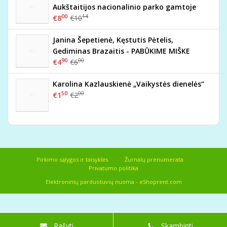
Aukštaitijos nacionalinio parko gamtoje
00
14
€8
€10
Janina Šepetienė, Kęstutis Pėtelis,
Gediminas Brazaitis - PABŪKIME MIŠKE
90
00
€4
€6
Karolina Kazlauskienė „Vaikystės dienelės“
50
00
€1
€2
Pirkimo sąlygos ir taisyklės
Žurnalų prenumerata
Privatumo politika
Elektroninių parduotuvių nuoma
-
eShoprent.com
Rašyti
Skambinti