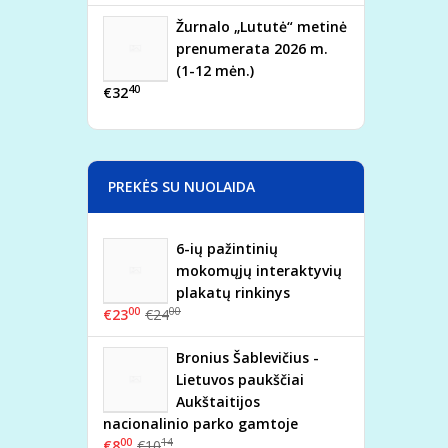
Žurnalo „Lututė“ metinė
prenumerata 2026 m.
(1-12 mėn.)
40
€32
PREKĖS SU NUOLAIDA
6-ių pažintinių
mokomųjų interaktyvių
plakatų rinkinys
00
00
€23
€24
Bronius Šablevičius -
Lietuvos paukščiai
Aukštaitijos
nacionalinio parko gamtoje
00
14
€8
€10