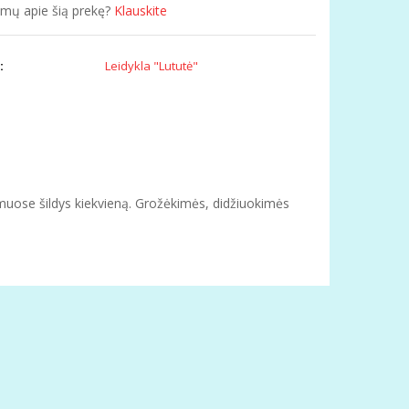
simų apie šią prekę?
Klauskite
:
Leidykla "Lututė"
uose šildys kiekvieną. Grožėkimės, didžiuokimės