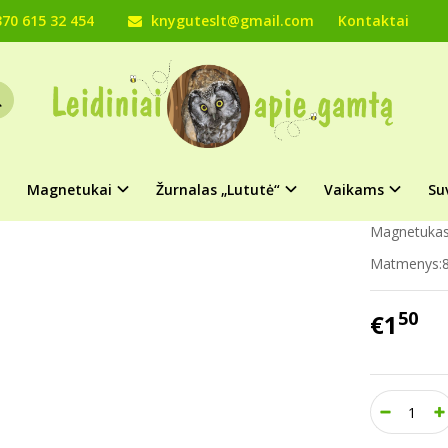
70 615 32 454
knyguteslt@gmail.com
Kontaktai
Magnetukai
Žvėrys
Lietuvos paukščiai
Magnetukas „Žvėrys (Lok
ETUKAS „ŽVĖRYS (LOKYS)“
Prekės kod
Turimas ki
Magnetukai
Žurnalas „Lututė“
Vaikams
Su
Magnetukas 
Matmenys:
50
€1