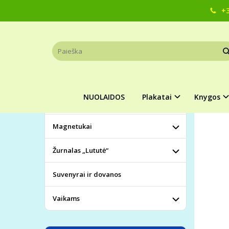
+3
Pagrindinis
KATEGORIJOS
MAGN
NUOLAIDOS
Plakatai
NUOLAIDOS
Plakatai
Knygos
Knygos
Magnetukai
Žurnalas „Lututė“
Suvenyrai ir dovanos
Vaikams