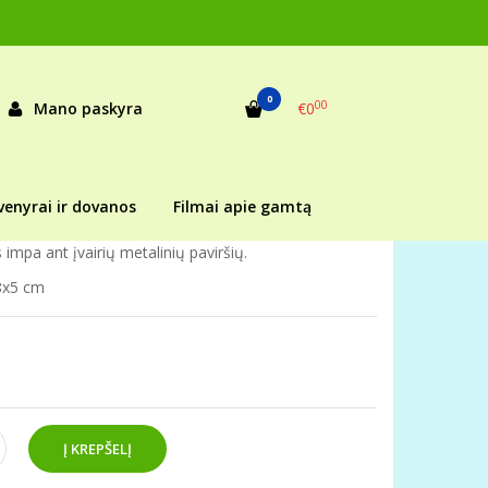
ys)“
0
00
Mano paskyra
€0
as:
1a588902
ekis:
Prekė sandėlyje
venyrai ir dovanos
Filmai apie gamtą
impa ant įvairių metalinių paviršių.
8x5 cm