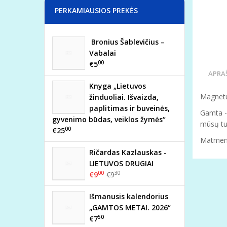
PERKAMIAUSIOS PREKĖS
Bronius Šablevičius –
Vabalai
00
€5
APRA
Knyga „Lietuvos
Magnetuk
žinduoliai. Išvaizda,
paplitimas ir buveinės,
Gamta -
gyvenimo būdas, veiklos žymės“
mūsų tur
00
€25
Matmen
Ričardas Kazlauskas -
LIETUVOS DRUGIAI
00
30
€9
€9
Išmanusis kalendorius
„GAMTOS METAI. 2026“
50
€7