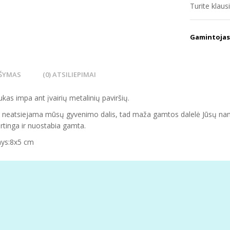
Turite klau
Gamintojas
ŠYMAS
(0) ATSILIEPIMAI
as impa ant įvairių metalinių paviršių.
 neatsiejama mūsų gyvenimo dalis, tad maža gamtos dalelė Jūsų nam
tinga ir nuostabia gamta.
ys:8x5 cm