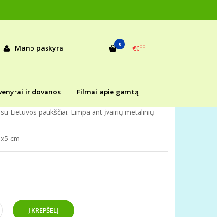
užrašais
Magnetukas „Lietuvos paukščiai (Kukutis)“
TIS)“
0
00
Mano paskyra
€0
as:
4a263558330
ekis:
Prekė sandėlyje
venyrai ir dovanos
Filmai apie gamtą
su Lietuvos paukščiai. Limpa ant įvairių metalinių
8x5 cm