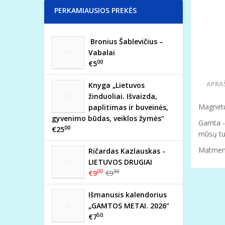
PERKAMIAUSIOS PREKĖS
Bronius Šablevičius –
Vabalai
00
€5
APRA
Knyga „Lietuvos
žinduoliai. Išvaizda,
Magnetuk
paplitimas ir buveinės,
gyvenimo būdas, veiklos žymės“
Gamta -
00
€25
mūsų tur
Matmen
Ričardas Kazlauskas -
LIETUVOS DRUGIAI
00
30
€9
€9
Išmanusis kalendorius
„GAMTOS METAI. 2026“
50
€7