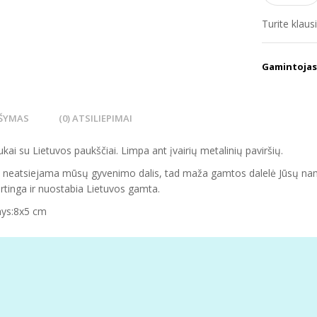
Turite klau
Gamintojas
ŠYMAS
(0) ATSILIEPIMAI
ai su Lietuvos paukščiai. Limpa ant įvairių metalinių paviršių.
 neatsiejama mūsų gyvenimo dalis, tad maža gamtos dalelė Jūsų nam
tinga ir nuostabia Lietuvos gamta.
ys:8x5 cm