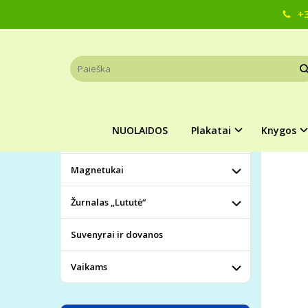
+3
Pagrindinis
KATEGORIJOS
MAGN
NUOLAIDOS
Plakatai
NUOLAIDOS
Plakatai
Knygos
Knygos
Magnetukai
Žurnalas „Lututė“
Suvenyrai ir dovanos
Vaikams