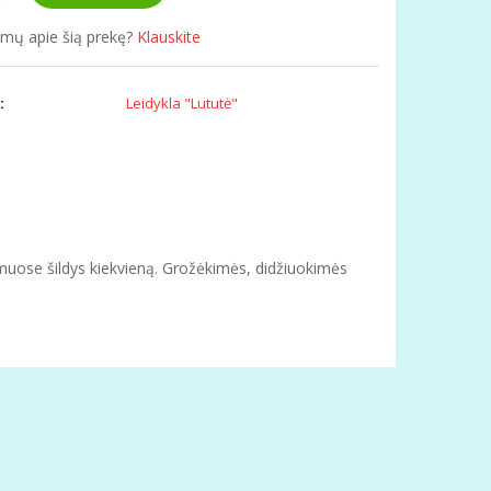
simų apie šią prekę?
Klauskite
:
Leidykla "Lututė"
uose šildys kiekvieną. Grožėkimės, didžiuokimės