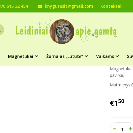
70 615 32 454
knyguteslt@gmail.com
Kontaktai
Magnetukai
Lietuvos paukščiai
Linksmi, šmaikštūs magnetukai su 
ETUKAS „LIETUVOS PAUKŠČIAI (KUKU
Prekės kod
Turimas ki
Magnetukai
Žurnalas „Lututė“
Vaikams
Su
Magnetukai 
paviršių.
Matmenys:
50
€1