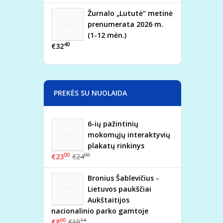
Žurnalo „Lututė“ metinė
prenumerata 2026 m.
(1-12 mėn.)
40
€32
PREKĖS SU NUOLAIDA
6-ių pažintinių
mokomųjų interaktyvių
plakatų rinkinys
00
00
€23
€24
Bronius Šablevičius -
Lietuvos paukščiai
Aukštaitijos
nacionalinio parko gamtoje
00
14
€8
€10