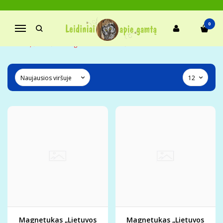
LIETUVOS PAUKŠČIAI
0
Navigacija
Pagrindinis
Magnetukai
Lietuvos paukščiai
Linksmi, šmaikštūs magnetukai su užrašais
Magnetukas „Lietuvos
Magnetukas „Lietuvos