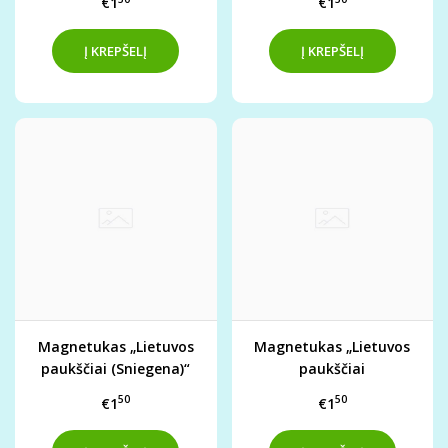
€1
€1
Magnetukas „Lietuvos
Magnetukas „Lietuvos
paukščiai (Sniegena)“
paukščiai
(Karklažvirblis)“
50
50
€1
€1