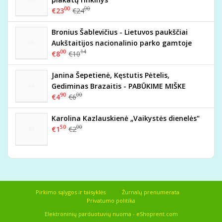
00
00
€23
€24
Bronius Šablevičius - Lietuvos paukščiai
Aukštaitijos nacionalinio parko gamtoje
00
14
€8
€10
Janina Šepetienė, Kęstutis Pėtelis,
Gediminas Brazaitis - PABŪKIME MIŠKE
90
00
€4
€6
Karolina Kazlauskienė „Vaikystės dienelės“
50
00
€1
€2
Pirkimo sąlygos ir taisyklės
Žurnalų prenumerata
Privatumo politika
Elektroninių parduotuvių nuoma
-
eShoprent.com