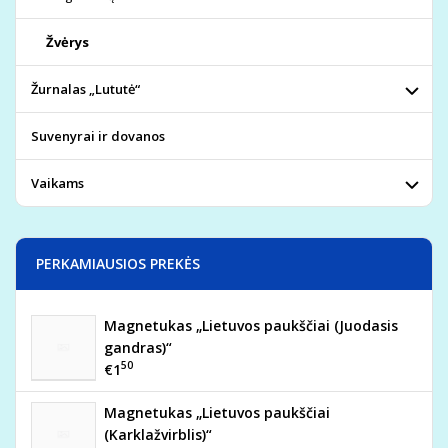
Žvėrys
Žurnalas „Lututė“
Suvenyrai ir dovanos
Vaikams
PERKAMIAUSIOS PREKĖS
Magnetukas „Lietuvos paukščiai (Juodasis
gandras)“
50
€1
Magnetukas „Lietuvos paukščiai
(Karklažvirblis)“