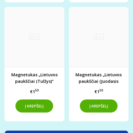
Magnetukas „Lietuvos
Magnetukas „Lietuvos
paukščiai (Tulžys)“
paukščiai (Juodasis
gandras)“
50
50
€1
€1