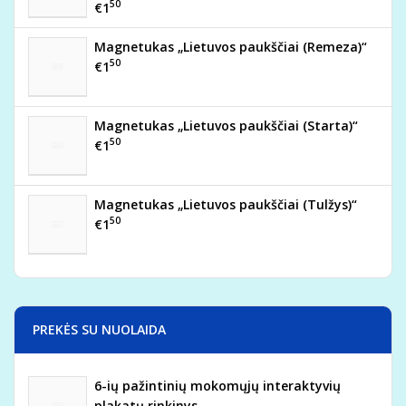
50
€1
Magnetukas „Lietuvos paukščiai (Remeza)“
50
€1
Magnetukas „Lietuvos paukščiai (Starta)“
50
€1
Magnetukas „Lietuvos paukščiai (Tulžys)“
50
€1
PREKĖS SU NUOLAIDA
6-ių pažintinių mokomųjų interaktyvių
plakatų rinkinys