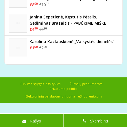
00
14
€8
€10
Janina Šepetienė, Kęstutis Pėtelis,
Gediminas Brazaitis - PABŪKIME MIŠKE
90
00
€4
€6
Karolina Kazlauskienė „Vaikystės dienelės“
50
00
€1
€2
Pirkimo sąlygos ir taisyklės
Žurnalų prenumerata
Privatumo politika
Elektroninių parduotuvių nuoma
-
eShoprent.com
Rašyti
Skambinti