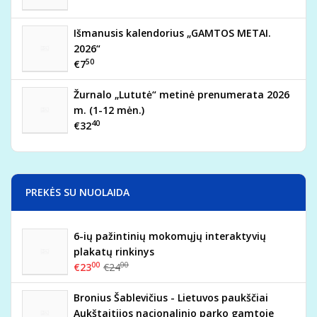
Išmanusis kalendorius „GAMTOS METAI.
2026“
50
€7
Žurnalo „Lututė“ metinė prenumerata 2026
m. (1-12 mėn.)
40
€32
PREKĖS SU NUOLAIDA
6-ių pažintinių mokomųjų interaktyvių
plakatų rinkinys
00
00
€23
€24
Bronius Šablevičius - Lietuvos paukščiai
Aukštaitijos nacionalinio parko gamtoje