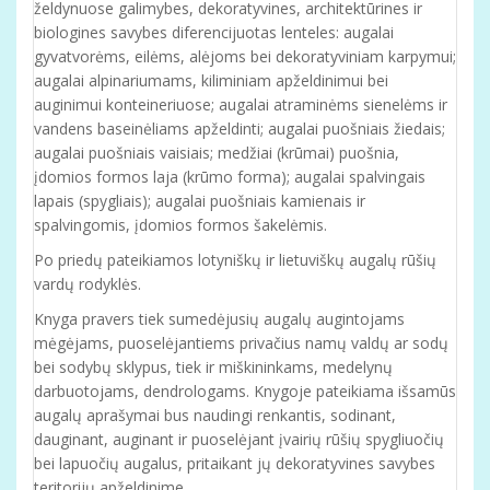
želdynuose galimybes, dekoratyvines, architektūrines ir
biologines savybes diferencijuotas lenteles: augalai
gyvatvorėms, eilėms, alėjoms bei dekoratyviniam karpymui;
augalai alpinariumams, kiliminiam apželdinimui bei
auginimui konteineriuose; augalai atraminėms sienelėms ir
vandens baseinėliams apželdinti; augalai puošniais žiedais;
augalai puošniais vaisiais; medžiai (krūmai) puošnia,
įdomios formos laja (krūmo forma); augalai spalvingais
lapais (spygliais); augalai puošniais kamienais ir
spalvingomis, įdomios formos šakelėmis.
Po priedų pateikiamos lotyniškų ir lietuviškų augalų rūšių
vardų rodyklės.
Knyga pravers tiek sumedėjusių augalų augintojams
mėgėjams, puoselėjantiems privačius namų valdų ar sodų
bei sodybų sklypus, tiek ir miškininkams, medelynų
darbuotojams, dendrologams. Knygoje pateikiama išsamūs
augalų aprašymai bus naudingi renkantis, sodinant,
dauginant, auginant ir puoselėjant įvairių rūšių spygliuočių
bei lapuočių augalus, pritaikant jų dekoratyvines savybes
teritorijų apželdinime.