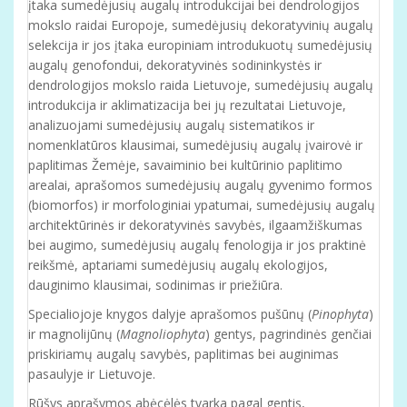
įtaka sumedėjusių augalų introdukcijai bei dendrologijos
mokslo raidai Europoje, sumedėjusių dekoratyvinių augalų
selekcija ir jos įtaka europiniam introdukuotų sumedėjusių
augalų genofondui, dekoratyvinės sodininkystės ir
dendrologijos mokslo raida Lietuvoje, sumedėjusių augalų
introdukcija ir aklimatizacija bei jų rezultatai Lietuvoje,
analizuojami sumedėjusių augalų sistematikos ir
nomenklatūros klausimai, sumedėjusių augalų įvairovė ir
paplitimas Žemėje, savaiminio bei kultūrinio paplitimo
arealai, aprašomos sumedėjusių augalų gyvenimo formos
(biomorfos) ir morfologiniai ypatumai, sumedėjusių augalų
architektūrinės ir dekoratyvinės savybės, ilgaamžiškumas
bei augimo, sumedėjusių augalų fenologija ir jos praktinė
reikšmė, aptariami sumedėjusių augalų ekologijos,
dauginimo klausimai, sodinimas ir priežiūra.
Specialiojoje knygos dalyje aprašomos pušūnų (
Pinophyta
)
ir magnolijūnų (
Magnoliophyta
) gentys, pagrindinės genčiai
priskiriamų augalų savybės, paplitimas bei auginimas
pasaulyje ir Lietuvoje.
Rūšys aprašymos abėcėlės tvarka pagal gentis,