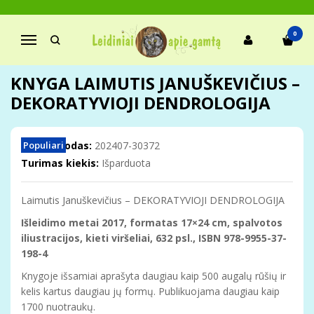
Pagrindinis
Knygos
Augalų ir grybų pažinimui
Gyvūnų pažinimui
0
Navigacija
Knyga Laimutis Januškevičius – Dekoratyvioji dendrologija
KNYGA LAIMUTIS JANUŠKEVIČIUS –
DEKORATYVIOJI DENDROLOGIJA
Prekės kodas:
Populiari
202407-30372
Turimas kiekis:
Išparduota
Laimutis Januškevičius – DEKORATYVIOJI DENDROLOGIJA
Išleidimo metai 2017, formatas 17×24 cm, spalvotos
iliustracijos, kieti viršeliai, 632 psl., ISBN 978-9955-37-
198-4
Knygoje išsamiai aprašyta daugiau kaip 500 augalų rūšių ir
kelis kartus daugiau jų formų. Publikuojama daugiau kaip
1700 nuotraukų.