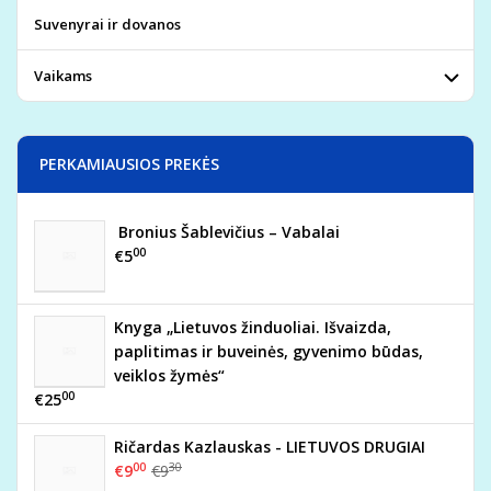
Suvenyrai ir dovanos
Vaikams
PERKAMIAUSIOS PREKĖS
Bronius Šablevičius – Vabalai
00
€5
Knyga „Lietuvos žinduoliai. Išvaizda,
paplitimas ir buveinės, gyvenimo būdas,
veiklos žymės“
00
€25
Ričardas Kazlauskas - LIETUVOS DRUGIAI
00
30
€9
€9