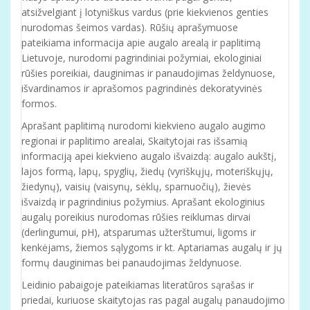
atsižvelgiant į lotyniškus vardus (prie kiekvienos genties
nurodomas šeimos vardas). Rūšių aprašymuose
pateikiama informacija apie augalo arealą ir paplitimą
Lietuvoje, nurodomi pagrindiniai požymiai, ekologiniai
rūšies poreikiai, dauginimas ir panaudojimas želdynuose,
išvardinamos ir aprašomos pagrindinės dekoratyvinės
formos.
Aprašant paplitimą nurodomi kiekvieno augalo augimo
regionai ir paplitimo arealai, Skaitytojai ras išsamią
informaciją apei kiekvieno augalo išvaizdą: augalo aukštį,
lajos formą, lapų, spyglių, žiedų (vyriškųjų, moteriškųjų,
žiedynų), vaisių (vaisynų, sėklų, sparnuočių), žievės
išvaizdą ir pagrindinius požymius. Aprašant ekologinius
augalų poreikius nurodomas rūšies reiklumas dirvai
(derlingumui, pH), atsparumas užterštumui, ligoms ir
kenkėjams, žiemos sąlygoms ir kt. Aptariamas augalų ir jų
formų dauginimas bei panaudojimas želdynuose.
Leidinio pabaigoje pateikiamas literatūros sąrašas ir
priedai, kuriuose skaitytojas ras pagal augalų panaudojimo