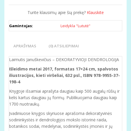
Turite klausimų apie šią prekę?
Klauskite
Gamintojas:
Leidykla "Lututė"
APRAŠYMAS
(0) ATSILIEPIMAI
Laimutis Januškevičius – DEKORATYVIOJI DENDROLOGIJA
Išleidimo metai 2017, formatas 17×24 cm, spalvotos
iliustracijos, kieti viršeliai, 632 psl., ISBN 978-9955-37-
198-4
Knygoje išsamiai aprašyta daugiau kaip 500 augalų rūšių ir
kelis kartus daugiau jų formų. Publikuojama daugiau kaip
1700 nuotraukų.
Įvadiniuose knygos skyriuose aprašoma dekoratyvinės
sodininkystės ir dendrologijos mokslo istorinė raida,
botanikos sodai, medelynai, sodininkystės įmonės ir jų