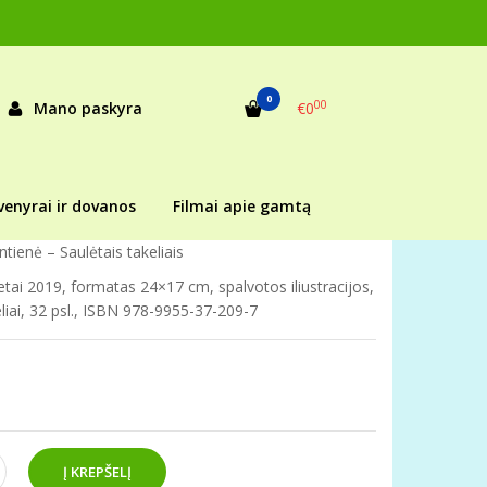
AIS
S
0
00
Mano paskyra
€0
as:
234444
ekis:
Prekė sandėlyje
venyrai ir dovanos
Filmai apie gamtą
tienė – Saulėtais takeliais
etai 2019, formatas 24×17 cm, spalvotos iliustracijos,
eliai, 32 psl., ISBN 978-9955-37-209-7