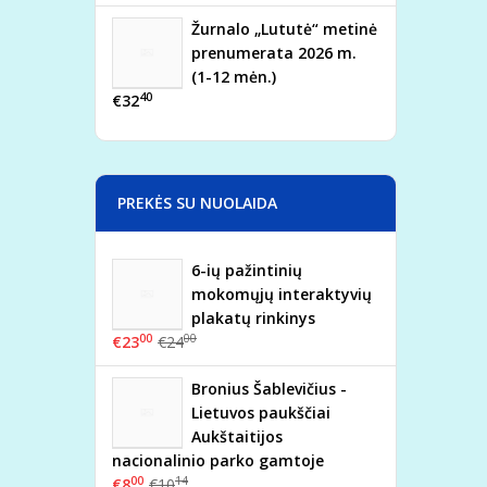
Žurnalo „Lututė“ metinė
prenumerata 2026 m.
(1-12 mėn.)
40
€32
PREKĖS SU NUOLAIDA
6-ių pažintinių
mokomųjų interaktyvių
plakatų rinkinys
00
00
€23
€24
Bronius Šablevičius -
Lietuvos paukščiai
Aukštaitijos
nacionalinio parko gamtoje
00
14
€8
€10