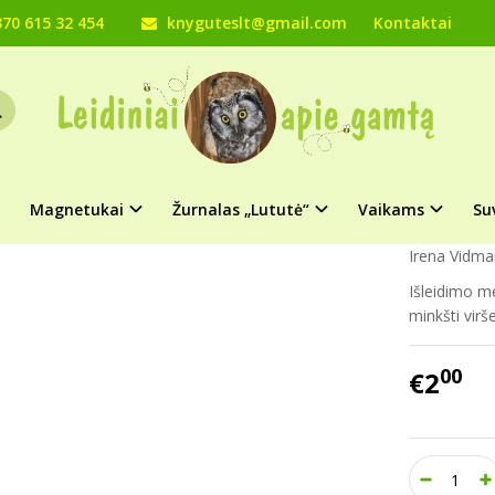
70 615 32 454
knyguteslt@gmail.com
Kontaktai
Vaikams
Knygos
Plakatai
Irena Vidmantienė – SAULĖTAIS TAKELI
 VIDMANTIENĖ – SAULĖTAIS TAKELIAI
Prekės kod
Turimas ki
Magnetukai
Žurnalas „Lututė“
Vaikams
Su
Irena Vidman
Išleidimo m
minkšti virš
00
€2