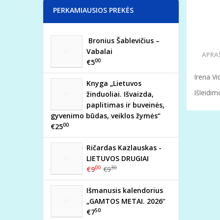
PERKAMIAUSIOS PREKĖS
Bronius Šablevičius –
Vabalai
APRA
00
€5
Irena Vi
Knyga „Lietuvos
Išleidim
žinduoliai. Išvaizda,
paplitimas ir buveinės,
gyvenimo būdas, veiklos žymės“
00
€25
Ričardas Kazlauskas -
LIETUVOS DRUGIAI
00
30
€9
€9
Išmanusis kalendorius
„GAMTOS METAI. 2026“
50
€7