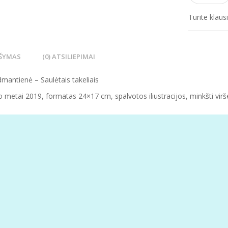
Turite klau
ŠYMAS
(0) ATSILIEPIMAI
dmantienė – Saulėtais takeliais
o metai 2019, formatas 24×17 cm, spalvotos iliustracijos, minkšti virš