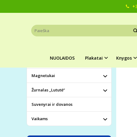
+3
Pagrindinis
KATEGORIJOS
IRENA
NUOLAIDOS
Plakatai
NUOLAIDOS
Plakatai
Knygos
Knygos
Magnetukai
Žurnalas „Lututė“
Suvenyrai ir dovanos
Vaikams