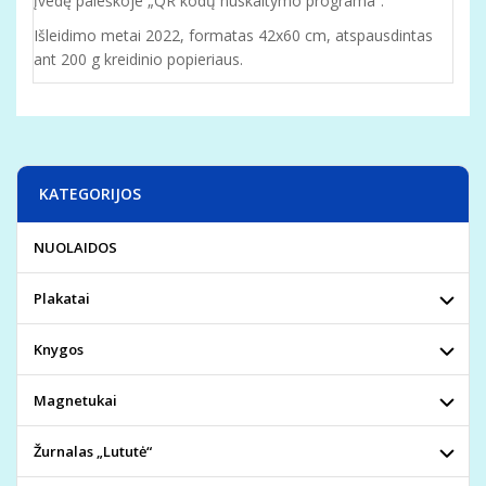
įvedę paieškoje „QR kodų nuskaitymo programa“.
Išleidimo metai 2022, formatas 42x60 cm, atspausdintas
ant 200 g kreidinio popieriaus.
KATEGORIJOS
NUOLAIDOS
Plakatai
Knygos
Magnetukai
Žurnalas „Lututė“