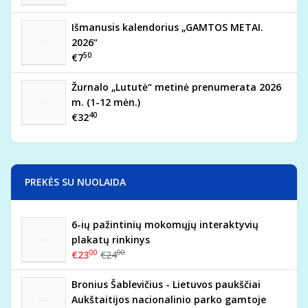
Išmanusis kalendorius „GAMTOS METAI.
2026“
50
€7
Žurnalo „Lututė“ metinė prenumerata 2026
m. (1-12 mėn.)
40
€32
PREKĖS SU NUOLAIDA
6-ių pažintinių mokomųjų interaktyvių
plakatų rinkinys
00
00
€23
€24
Bronius Šablevičius - Lietuvos paukščiai
Aukštaitijos nacionalinio parko gamtoje