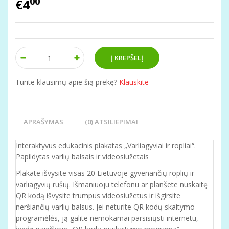
00
€4
Turite klausimų apie šią prekę?
Klauskite
APRAŠYMAS
(0) ATSILIEPIMAI
Interaktyvus edukacinis plakatas „Varliagyviai ir ropliai“.
Papildytas varlių balsais ir videosiužetais
Plakate išvysite visas 20 Lietuvoje gyvenančių roplių ir
varliagyvių rūšių. Išmaniuoju telefonu ar planšete nuskaitę
QR kodą išvysite trumpus videosiužetus ir išgirsite
neršiančių varlių balsus. Jei neturite QR kodų skaitymo
programėlės, ją galite nemokamai parsisiųsti internetu,