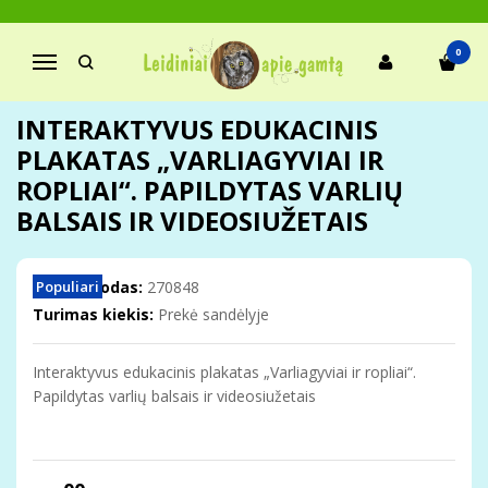
Pagrindinis
Vaikams
Plakatai
Interaktyvus edukacinis plakatas „Varliagyviai ir ropliai“. Papildytas
0
Navigacija
varlių balsais ir videosiužetais
INTERAKTYVUS EDUKACINIS
PLAKATAS „VARLIAGYVIAI IR
ROPLIAI“. PAPILDYTAS VARLIŲ
BALSAIS IR VIDEOSIUŽETAIS
Prekės kodas:
Populiari
270848
Turimas kiekis:
Prekė sandėlyje
Interaktyvus edukacinis plakatas „Varliagyviai ir ropliai“.
Papildytas varlių balsais ir videosiužetais