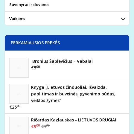
Suvenyrai ir dovanos
Vaikams
PERKAMIAUSIOS PREKĖS
Bronius Šablevičius – Vabalai
00
€5
Knyga „Lietuvos žinduoliai. Išvaizda,
paplitimas ir buveinės, gyvenimo būdas,
veiklos žymės“
00
€25
Ričardas Kazlauskas - LIETUVOS DRUGIAI
00
30
€9
€9