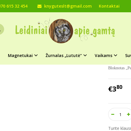
70 615 32 454
knyguteslt@gmail.com
Kontaktai
Bloknotas „Pelėda“ ( atnaujintas leidimas)
NOTAS „PELĖDA“ ( ATNAUJINTAS LEID
Prekės kod
ri
Turimas ki
Magnetukai
Žurnalas „Lututė“
Vaikams
Su
Bloknotas „Pe
80
€3
Turite klau