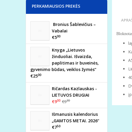
PERKAMIAUSIOS PREKĖS
APRA
Bronius Šablevičius –
Vabalai
Bloknota
00
€5
la
Knyga „Lietuvos
Ka
žinduoliai. Išvaizda,
A
paplitimas ir buveinės,
Li
gyvenimo būdas, veiklos žymės“
00
€25
40
D
Ričardas Kazlauskas -
įp
LIETUVOS DRUGIAI
00
30
€9
€9
Išmanusis kalendorius
„GAMTOS METAI. 2026“
50
€7