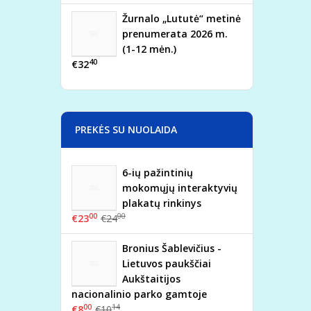
Žurnalo „Lututė“ metinė
prenumerata 2026 m.
(1-12 mėn.)
40
€32
PREKĖS SU NUOLAIDA
6-ių pažintinių
mokomųjų interaktyvių
plakatų rinkinys
00
00
€23
€24
Bronius Šablevičius -
Lietuvos paukščiai
Aukštaitijos
nacionalinio parko gamtoje
00
14
€8
€10