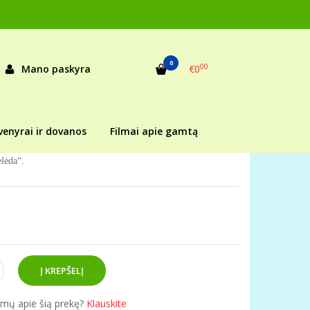
IMAS)
0
00
Mano paskyra
€0
as:
10668
ekis:
Prekė sandėlyje
venyrai ir dovanos
Filmai apie gamtą
lėda“.
simų apie šią prekę?
Klauskite