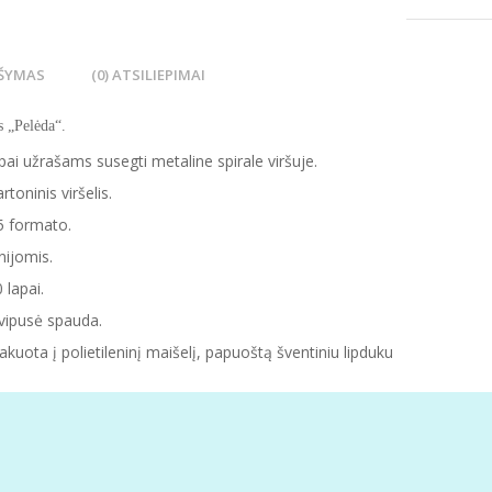
ŠYMAS
(0) ATSILIEPIMAI
s „Pelėda“.
pai užrašams susegti metaline spirale viršuje.
rtoninis viršelis.
5 formato.
nijomis.
 lapai.
vipusė spauda.
akuota į polietileninį maišelį, papuoštą šventiniu lipduku