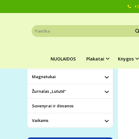
+3
Pagrindinis
KATEGORIJOS
BLOK
NUOLAIDOS
Plakatai
Populia
NUOLAIDOS
Plakatai
Knygos
Knygos
Magnetukai
Žurnalas „Lututė“
Suvenyrai ir dovanos
Vaikams