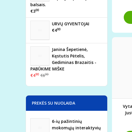
balsais.
PA
00
€3
URVŲ GYVENTOJAI
00
€4
Janina Šepetienė,
Kęstutis Pėtelis,
Gediminas Brazaitis -
PABŪKIME MIŠKE
90
00
€4
€6
PREKĖS SU NUOLAIDA
Vyt
Jus
Algi
6-ių pažintinių
mokomųjų interaktyvių