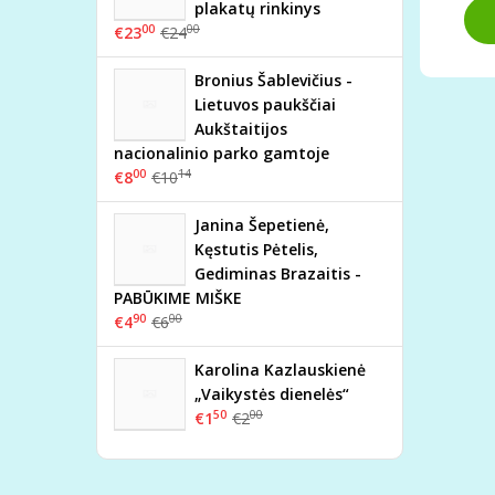
plakatų rinkinys
00
00
€23
€24
Bronius Šablevičius -
Lietuvos paukščiai
Aukštaitijos
nacionalinio parko gamtoje
00
14
€8
€10
Janina Šepetienė,
Kęstutis Pėtelis,
Gediminas Brazaitis -
PABŪKIME MIŠKE
90
00
€4
€6
Karolina Kazlauskienė
„Vaikystės dienelės“
50
00
€1
€2