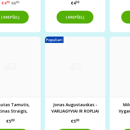
90
00
50
€4
€6
€4
BŪKIME MIŠKE
Populiari
autas Tamutis,
Jonas Augustauskas -
Mil
tinas Straigis,
VARLIAGYVIAI IR ROPLIAI
Vygan
rdas Amšiejus –
KAM
00
00
€5
€5
KAMANĖS