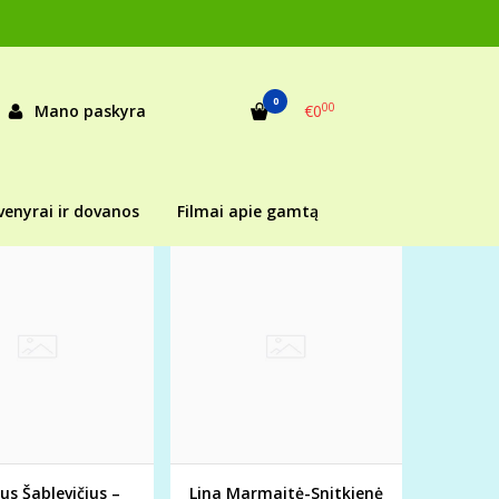
0
00
Mano paskyra
€0
venyrai ir dovanos
Filmai apie gamtą
us Šablevičius –
Lina Marmaitė-Snitkienė