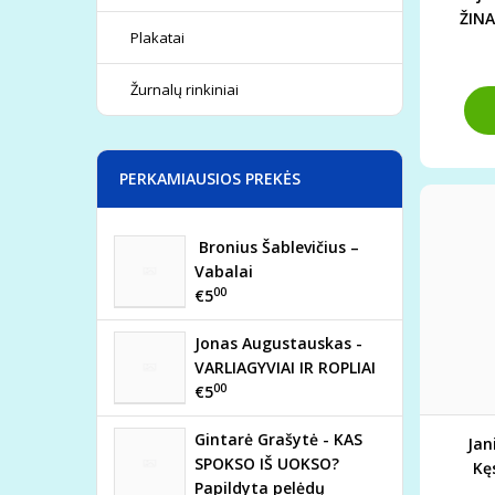
ŽINA
Plakatai
SKRAI
Žurnalų rinkiniai
PERKAMIAUSIOS PREKĖS
Bronius Šablevičius –
Vabalai
00
€5
Jonas Augustauskas -
VARLIAGYVIAI IR ROPLIAI
00
€5
Gintarė Grašytė - KAS
Jan
SPOKSO IŠ UOKSO?
Kęs
Papildyta pelėdų
Gedim