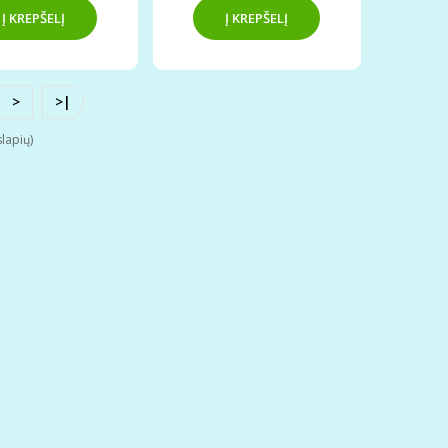
>
>|
lapių)