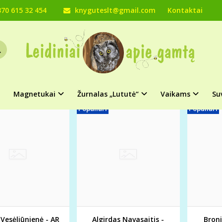
70 615 32 454
knyguteslt@gmail.com
Kontaktai
OS
Vaikams
Knygos
Plakatai
Magnetukai
Žurnalas „Lututė“
Vaikams
Su
Populiari
Populiari
 Vesėliūnienė - AR
Algirdas Navasaitis -
Broni