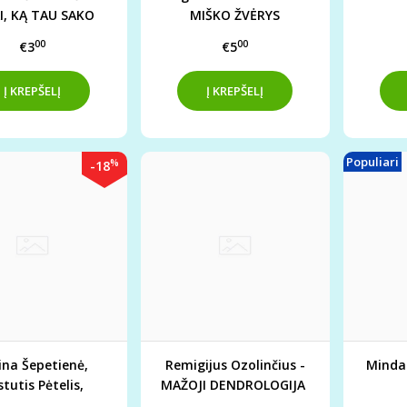
I, KĄ TAU SAKO
MIŠKO ŽVĖRYS
DANTYS DRAUGAI?
00
00
€3
€5
Populiari
%
-18
ina Šepetienė,
Remigijus Ozolinčius -
Mindau
tutis Pėtelis,
MAŽOJI DENDROLOGIJA
inas Brazaitis -