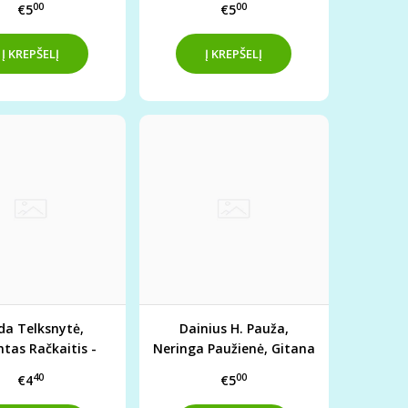
00
00
€5
€5
da Telksnytė,
Dainius H. Pauža,
tas Račkaitis -
Neringa Paužienė, Gitana
ANĖ DŪZGALĖ
Sidabrienė -
40
00
€4
€5
ŠIKŠNOSPARNIAI