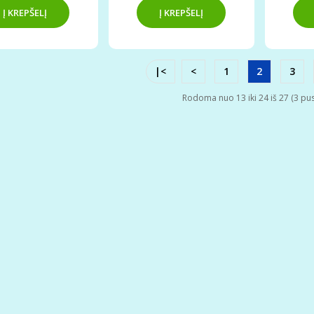
|<
<
1
2
3
Rodoma nuo 13 iki 24 iš 27 (3 pus