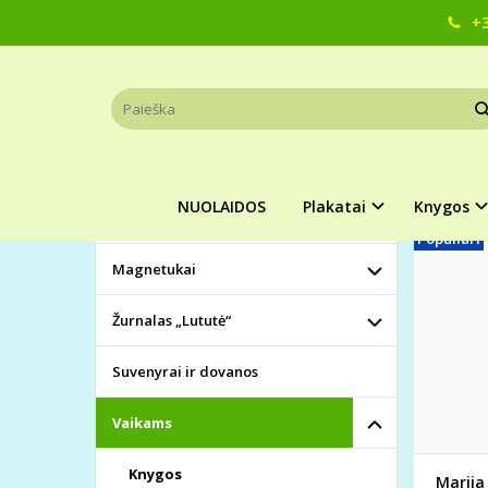
+3
KNYG
KATEGORIJOS
Pagrindinis
NUOLAIDOS
Plakatai
NUOLAIDOS
Plakatai
Knygos
Knygos
Populiari
Magnetukai
Žurnalas „Lututė“
Suvenyrai ir dovanos
Vaikams
Knygos
Marija