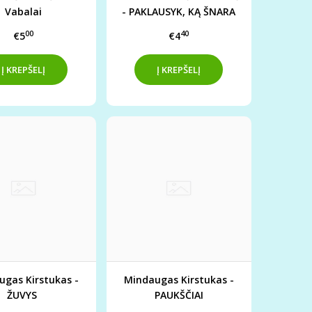
Vabalai
- PAKLAUSYK, KĄ ŠNARA
VĖJAS
00
40
€5
€4
gas Kirstukas -
Mindaugas Kirstukas -
ŽUVYS
PAUKŠČIAI